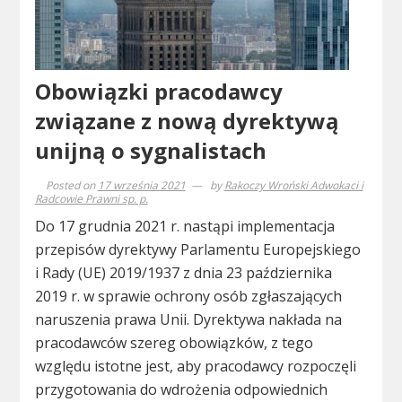
Obowiązki pracodawcy
związane z nową dyrektywą
unijną o sygnalistach
Posted on
17 września 2021
by
Rakoczy Wroński Adwokaci i
Radcowie Prawni sp. p.
Do 17 grudnia 2021 r. nastąpi implementacja
przepisów dyrektywy Parlamentu Europejskiego
i Rady (UE) 2019/1937 z dnia 23 października
2019 r. w sprawie ochrony osób zgłaszających
naruszenia prawa Unii. Dyrektywa nakłada na
pracodawców szereg obowiązków, z tego
względu istotne jest, aby pracodawcy rozpoczęli
przygotowania do wdrożenia odpowiednich