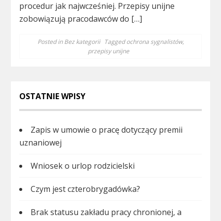
procedur jak najwcześniej. Przepisy unijne
zobowiązują pracodawców do […]
Posted in
Bez kategorii
Tagged
ochrona sygnalistów
,
przepisy unijne
OSTATNIE WPISY
Zapis w umowie o pracę dotyczący premii
uznaniowej
Wniosek o urlop rodzicielski
Czym jest czterobrygadówka?
Brak statusu zakładu pracy chronionej, a