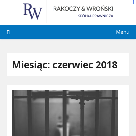
Skip
to
content
Menu
Miesiąc:
czerwiec 2018