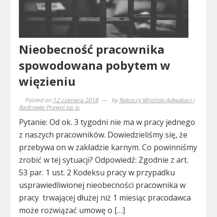
Nieobecność pracownika
spowodowana pobytem w
więzieniu
Posted on
12 czerwca 2018
by
Rakoczy Wroński Adwokaci i
Radcowie Prawni sp. p.
Pytanie: Od ok. 3 tygodni nie ma w pracy jednego
z naszych pracowników. Dowiedzieliśmy się, że
przebywa on w zakładzie karnym. Co powinniśmy
zrobić w tej sytuacji? Odpowiedź: Zgodnie z art.
53 par. 1 ust. 2 Kodeksu pracy w przypadku
usprawiedliwionej nieobecności pracownika w
pracy trwającej dłużej niż 1 miesiąc pracodawca
może rozwiązać umowę o […]