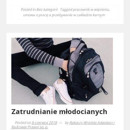
Posted in
Bez kategorii
Tagged
pracownik w więzieniu
,
umowa o pracę a przebywanie w zakładzie karnym
Zatrudnianie młodocianych
Posted on
8 czerwca 2018
by
Rakoczy Wroński Adwokaci i
Radcowie Prawni sp. p.