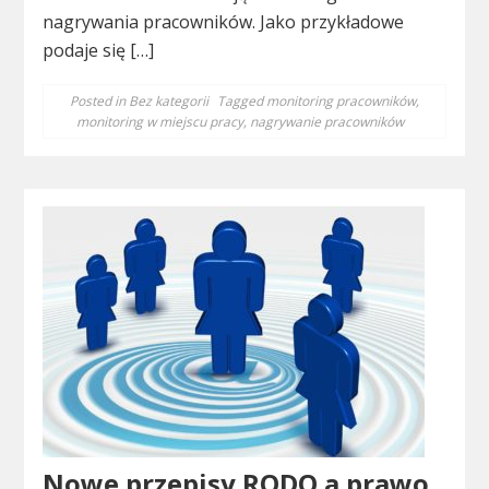
nagrywania pracowników. Jako przykładowe
podaje się […]
Posted in
Bez kategorii
Tagged
monitoring pracowników
,
monitoring w miejscu pracy
,
nagrywanie pracowników
Nowe przepisy RODO a prawo