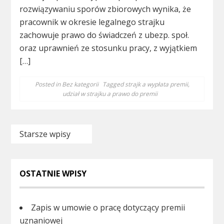
rozwiązywaniu sporów zbiorowych wynika, że
pracownik w okresie legalnego strajku
zachowuje prawo do świadczeń z ubezp. społ.
oraz uprawnień ze stosunku pracy, z wyjątkiem
[…]
Posted in
Bez kategorii
Tagged
strajk a wypłata premii
,
udział w strajku a prawo do premii
Nawigacja
Starsze wpisy
po
wpisach
OSTATNIE WPISY
Zapis w umowie o pracę dotyczący premii
uznaniowej