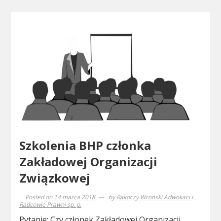
Szkolenia BHP członka
Zakładowej Organizacji
Związkowej
Posted on
14 marca 2018
by
Rakoczy Wroński Adwokaci i
Radcowie Prawni sp. p.
Pytanie: Czy członek Zakładowej Organizacji