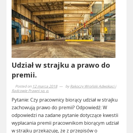
Udział w strajku a prawo do
premii.
Posted on
12 marca 2018
by
Rakoczy Wroński Adwokaci i
Radcowie Prawni sp. p.
Pytanie: Czy pracownicy biorący udział w strajku
zachowują prawo do premii? Odpowiedź: W
odpowiedzi na zadane pytanie dotyczące kwestii
wypłacania premii pracownikom biorącym udział
w strajku przekazuję, że z przepisów o