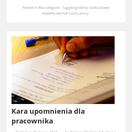
Posted in
Bez kategorii
Tagged
godziny nadliczbowe
,
niepełny wymiar czasu pracy
Kara upomnienia dla
pracownika