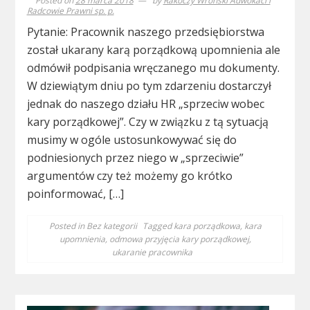
Posted on
28 marca 2018
by
Rakoczy Wroński Adwokaci i
Radcowie Prawni sp. p.
Pytanie: Pracownik naszego przedsiębiorstwa
został ukarany karą porządkową upomnienia ale
odmówił podpisania wręczanego mu dokumenty.
W dziewiątym dniu po tym zdarzeniu dostarczył
jednak do naszego działu HR „sprzeciw wobec
kary porządkowej”. Czy w związku z tą sytuacją
musimy w ogóle ustosunkowywać się do
podniesionych przez niego w „sprzeciwie”
argumentów czy też możemy go krótko
poinformować, […]
Posted in
Bez kategorii
Tagged
kara porządkowa
,
kara
upomnienia
,
odmowa przyjęcia kary porządkowej
,
ukaranie pracownika