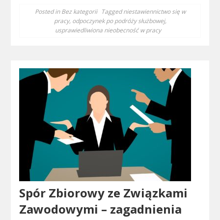
Posted in
Bez kategorii
Tagged
niestawiennictwo się w
pracy
,
odpoczynek po podróży służbowej
,
usprawiedliwiona nieobecność w pracy
Spór Zbiorowy ze Związkami
Zawodowymi – zagadnienia