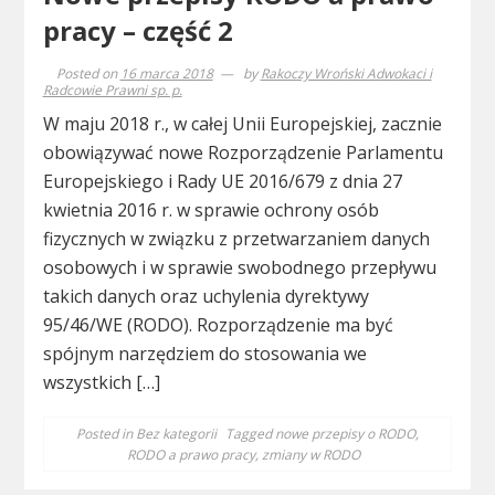
pracy – część 2
Posted on
16 marca 2018
by
Rakoczy Wroński Adwokaci i
Radcowie Prawni sp. p.
W maju 2018 r., w całej Unii Europejskiej, zacznie
obowiązywać nowe Rozporządzenie Parlamentu
Europejskiego i Rady UE 2016/679 z dnia 27
kwietnia 2016 r. w sprawie ochrony osób
fizycznych w związku z przetwarzaniem danych
osobowych i w sprawie swobodnego przepływu
takich danych oraz uchylenia dyrektywy
95/46/WE (RODO). Rozporządzenie ma być
spójnym narzędziem do stosowania we
wszystkich […]
Posted in
Bez kategorii
Tagged
nowe przepisy o RODO
,
RODO a prawo pracy
,
zmiany w RODO