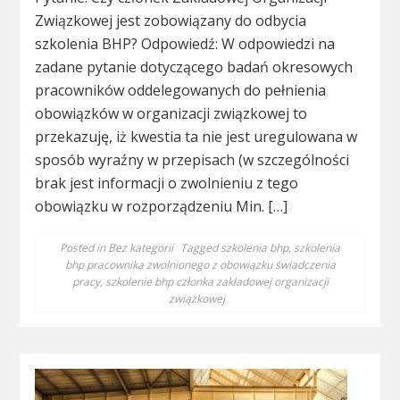
Związkowej jest zobowiązany do odbycia
szkolenia BHP? Odpowiedź: W odpowiedzi na
zadane pytanie dotyczącego badań okresowych
pracowników oddelegowanych do pełnienia
obowiązków w organizacji związkowej to
przekazuję, iż kwestia ta nie jest uregulowana w
sposób wyraźny w przepisach (w szczególności
brak jest informacji o zwolnieniu z tego
obowiązku w rozporządzeniu Min. […]
Posted in
Bez kategorii
Tagged
szkolenia bhp
,
szkolenia
bhp pracownika zwolnionego z obowiązku świadczenia
pracy
,
szkolenie bhp członka zakładowej organizacji
związkowej