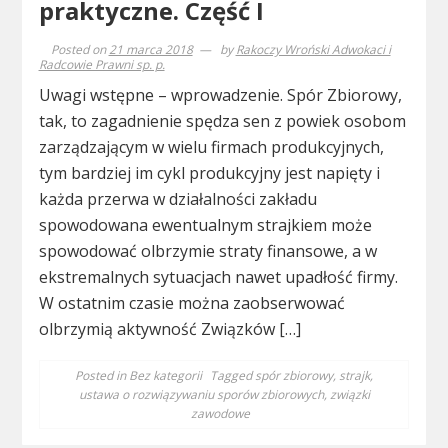
praktyczne. Część I
Posted on
21 marca 2018
by
Rakoczy Wroński Adwokaci i
Radcowie Prawni sp. p.
Uwagi wstępne – wprowadzenie. Spór Zbiorowy,
tak, to zagadnienie spędza sen z powiek osobom
zarządzającym w wielu firmach produkcyjnych,
tym bardziej im cykl produkcyjny jest napięty i
każda przerwa w działalności zakładu
spowodowana ewentualnym strajkiem może
spowodować olbrzymie straty finansowe, a w
ekstremalnych sytuacjach nawet upadłość firmy.
W ostatnim czasie można zaobserwować
olbrzymią aktywność Związków […]
Posted in
Bez kategorii
Tagged
spór zbiorowy
,
strajk
,
ustawa o rozwiązywaniu sporów zbiorowych
,
związki
zawodowe