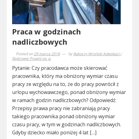
Praca w godzinach
nadliczbowych
Posted on
29 marca 2018
by
Rakoczy Wroński Adwokaci i
Radcowie Prawni sp. p.
Pytanie: Czy pracodawca może skierować
pracownika, który ma obniżony wymiar czasu
pracy ze względu na to, że do pracy powrócił z
urlopu wychowawczego, ponad obniżony wymiar
w ramach godzin nadliczbowych? Odpowiedź:
Przepisy prawa pracy nie zabraniają pracy
takiego pracownika ponad obniżony wymiar
czasu pracy, w tym w godzinach nadliczbowych.
Gdyby dziecko miało poniżej 4 lat […]