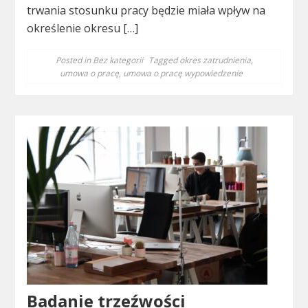
trwania stosunku pracy będzie miała wpływ na
określenie okresu […]
Posted in
Bez kategorii
Tagged
okres zatrudnienia
,
umowa o pracę
,
umowa o pracę wypowiedzenie
Badanie trzeźwości