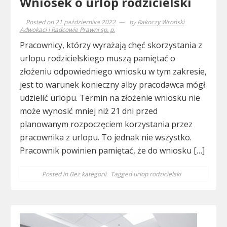
Wniosek o urlop rodzicielski
Posted on
21 października 2022
by
Rakoczy Wroński
Adwokaci i Radcowie Prawni sp. p.
Pracownicy, którzy wyrażają chęć skorzystania z
urlopu rodzicielskiego muszą pamiętać o
złożeniu odpowiedniego wniosku w tym zakresie,
jest to warunek konieczny alby pracodawca mógł
udzielić urlopu. Termin na złożenie wniosku nie
może wynosić mniej niż 21 dni przed
planowanym rozpoczęciem korzystania przez
pracownika z urlopu. To jednak nie wszystko.
Pracownik powinien pamiętać, że do wniosku […]
Posted in
Bez kategorii
Tagged
urlop rodzicielski