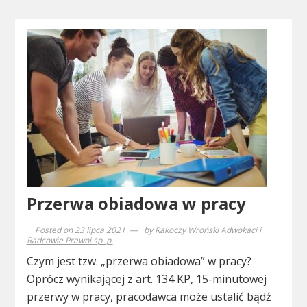
Przerwa obiadowa w pracy
Posted on
23 lipca 2021
by
Rakoczy Wroński Adwokaci i
Radcowie Prawni sp. p.
Czym jest tzw. „przerwa obiadowa” w pracy?
Oprócz wynikającej z art. 134 KP, 15-minutowej
przerwy w pracy, pracodawca może ustalić bądź