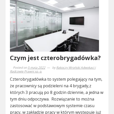
Czym jest czterobrygadówka?
Posted on
5 maja 2022
by
Rakoczy Wroński Adwokaci i
Radcowie Prawni sp. p.
Czterobrygadówka to system polegający na tym,
że pracownicy są podzieleni na 4 brygady,z
których 3 pracują po 8 godzin dziennie, a jedna w
tym dniu odpoczywa. Rozwiązanie to można
zastosować w podstawowym systemie czasu
pracy, w zakładzie pracy w którym występuje już