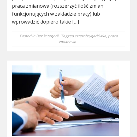
praca zmianowa (rozszerzyć ilość zmian
funkcjonujących w zakładzie pracy) lub
wprowadzić dopiero takie […]
Posted in
Bez kategorii
Tagged
czterobrygadówka
,
praca
zmianowa