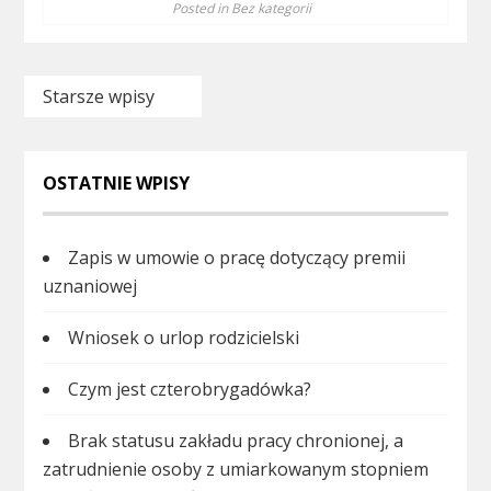
Posted in
Bez kategorii
Nawigacja
Starsze wpisy
po
wpisach
OSTATNIE WPISY
Zapis w umowie o pracę dotyczący premii
uznaniowej
Wniosek o urlop rodzicielski
Czym jest czterobrygadówka?
Brak statusu zakładu pracy chronionej, a
zatrudnienie osoby z umiarkowanym stopniem