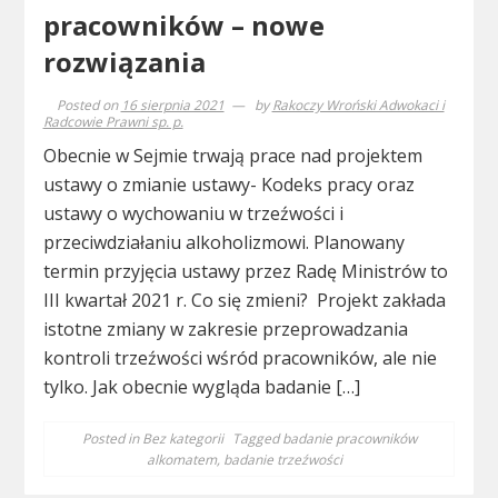
pracowników – nowe
rozwiązania
Posted on
16 sierpnia 2021
by
Rakoczy Wroński Adwokaci i
Radcowie Prawni sp. p.
Obecnie w Sejmie trwają prace nad projektem
ustawy o zmianie ustawy- Kodeks pracy oraz
ustawy o wychowaniu w trzeźwości i
przeciwdziałaniu alkoholizmowi. Planowany
termin przyjęcia ustawy przez Radę Ministrów to
III kwartał 2021 r. Co się zmieni? Projekt zakłada
istotne zmiany w zakresie przeprowadzania
kontroli trzeźwości wśród pracowników, ale nie
tylko. Jak obecnie wygląda badanie […]
Posted in
Bez kategorii
Tagged
badanie pracowników
alkomatem
,
badanie trzeźwości