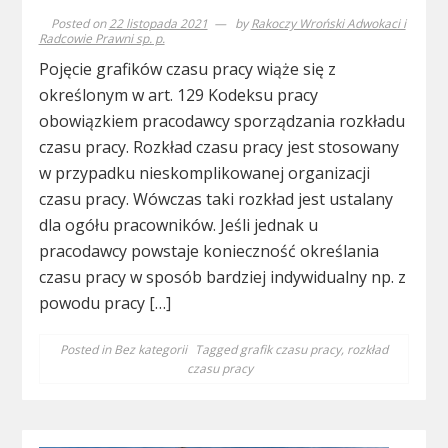
Posted on
22 listopada 2021
by
Rakoczy Wroński Adwokaci i
Radcowie Prawni sp. p.
Pojęcie grafików czasu pracy wiąże się z
określonym w art. 129 Kodeksu pracy
obowiązkiem pracodawcy sporządzania rozkładu
czasu pracy. Rozkład czasu pracy jest stosowany
w przypadku nieskomplikowanej organizacji
czasu pracy. Wówczas taki rozkład jest ustalany
dla ogółu pracowników. Jeśli jednak u
pracodawcy powstaje konieczność określania
czasu pracy w sposób bardziej indywidualny np. z
powodu pracy […]
Posted in
Bez kategorii
Tagged
grafik czasu pracy
,
rozkład
czasu pracy