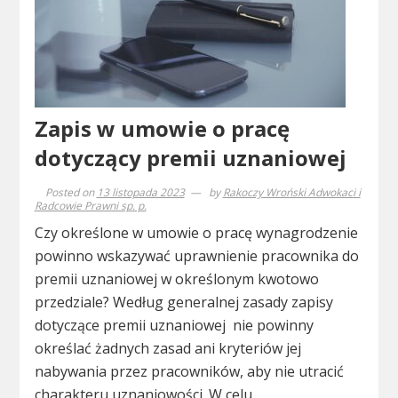
Zapis w umowie o pracę
dotyczący premii uznaniowej
Posted on
13 listopada 2023
by
Rakoczy Wroński Adwokaci i
Radcowie Prawni sp. p.
Czy określone w umowie o pracę wynagrodzenie
powinno wskazywać uprawnienie pracownika do
premii uznaniowej w określonym kwotowo
przedziale? Według generalnej zasady zapisy
dotyczące premii uznaniowej nie powinny
określać żadnych zasad ani kryteriów jej
nabywania przez pracowników, aby nie utracić
charakteru uznaniowości. W celu