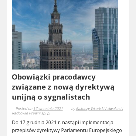
Obowiązki pracodawcy
związane z nową dyrektywą
unijną o sygnalistach
Posted on
17 września 2021
by
Rakoczy Wroński Adwokaci i
Radcowie Prawni sp. p.
Do 17 grudnia 2021 r. nastąpi implementacja
przepisów dyrektywy Parlamentu Europejskiego