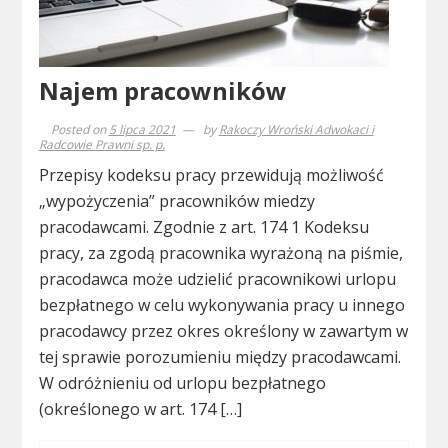
Najem pracowników
Posted on
5 lipca 2021
by
Rakoczy Wroński Adwokaci i
Radcowie Prawni sp. p.
Przepisy kodeksu pracy przewidują możliwość
„wypożyczenia” pracowników miedzy
pracodawcami. Zgodnie z art. 174 1 Kodeksu
pracy, za zgodą pracownika wyrażoną na piśmie,
pracodawca może udzielić pracownikowi urlopu
bezpłatnego w celu wykonywania pracy u innego
pracodawcy przez okres określony w zawartym w
tej sprawie porozumieniu między pracodawcami.
W odróżnieniu od urlopu bezpłatnego
(określonego w art. 174 […]