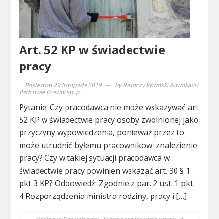
Art. 52 KP w świadectwie
pracy
Posted on
29 listopada 2019
by
Rakoczy Wroński Adwokaci i
Radcowie Prawni sp. p.
Pytanie: Czy pracodawca nie może wskazywać art.
52 KP w świadectwie pracy osoby zwolnionej jako
przyczyny wypowiedzenia, ponieważ przez to
może utrudnić byłemu pracownikowi znalezienie
pracy? Czy w takiej sytuacji pracodawca w
świadectwie pracy powinien wskazać art. 30 § 1
pkt 3 KP? Odpowiedź: Zgodnie z par. 2 ust. 1 pkt.
4 Rozporządzenia ministra rodziny, pracy i […]
Posted in
Bez kategorii
Tagged
rozwiązanie umowy o