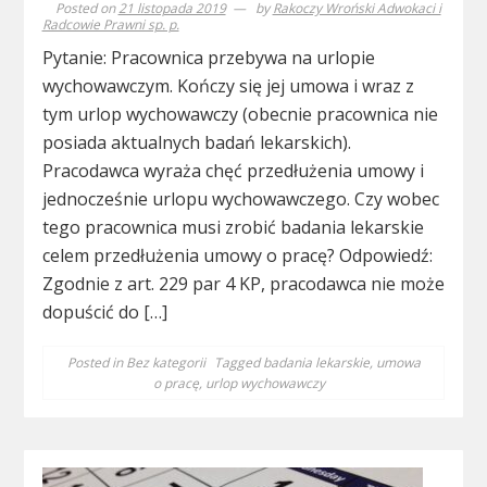
Posted on
21 listopada 2019
by
Rakoczy Wroński Adwokaci i
Radcowie Prawni sp. p.
Pytanie: Pracownica przebywa na urlopie
wychowawczym. Kończy się jej umowa i wraz z
tym urlop wychowawczy (obecnie pracownica nie
posiada aktualnych badań lekarskich).
Pracodawca wyraża chęć przedłużenia umowy i
jednocześnie urlopu wychowawczego. Czy wobec
tego pracownica musi zrobić badania lekarskie
celem przedłużenia umowy o pracę? Odpowiedź:
Zgodnie z art. 229 par 4 KP, pracodawca nie może
dopuścić do […]
Posted in
Bez kategorii
Tagged
badania lekarskie
,
umowa
o pracę
,
urlop wychowawczy