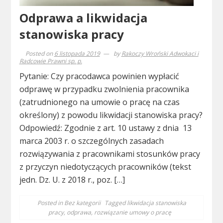
Odprawa a likwidacja
stanowiska pracy
Posted on
6 listopada 2019
by
Rakoczy Wroński Adwokaci i
Radcowie Prawni sp. p.
Pytanie: Czy pracodawca powinien wypłacić
odprawę w przypadku zwolnienia pracownika
(zatrudnionego na umowie o pracę na czas
określony) z powodu likwidacji stanowiska pracy?
Odpowiedź: Zgodnie z art. 10 ustawy z dnia 13
marca 2003 r. o szczególnych zasadach
rozwiązywania z pracownikami stosunków pracy
z przyczyn niedotyczących pracowników (tekst
jedn. Dz. U. z 2018 r., poz. […]
Posted in
Bez kategorii
Tagged
likwidacja stanowiska
pracy
,
odprawa
,
rozwiązanie umowy o pracę