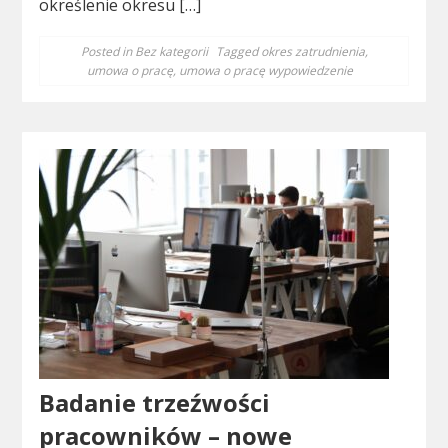
określenie okresu […]
Posted in
Bez kategorii
Tagged
okres zatrudnienia
,
umowa o pracę
,
umowa o pracę wypowiedzenie
Badanie trzeźwości
pracowników – nowe