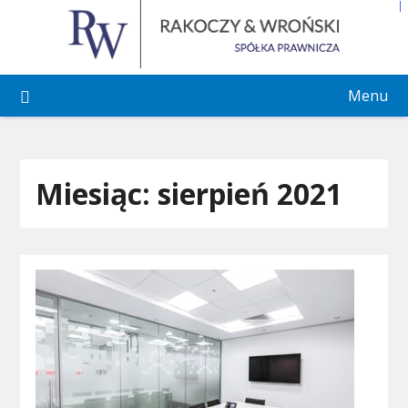
Skip
to
content
Menu
Miesiąc:
sierpień 2021