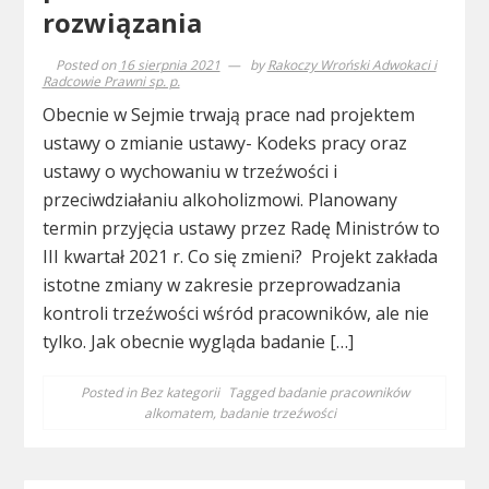
rozwiązania
Posted on
16 sierpnia 2021
by
Rakoczy Wroński Adwokaci i
Radcowie Prawni sp. p.
Obecnie w Sejmie trwają prace nad projektem
ustawy o zmianie ustawy- Kodeks pracy oraz
ustawy o wychowaniu w trzeźwości i
przeciwdziałaniu alkoholizmowi. Planowany
termin przyjęcia ustawy przez Radę Ministrów to
III kwartał 2021 r. Co się zmieni? Projekt zakłada
istotne zmiany w zakresie przeprowadzania
kontroli trzeźwości wśród pracowników, ale nie
tylko. Jak obecnie wygląda badanie […]
Posted in
Bez kategorii
Tagged
badanie pracowników
alkomatem
,
badanie trzeźwości