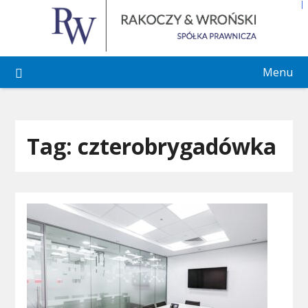
Skip
to
content
Menu
Tag:
czterobrygadówka