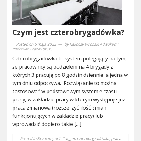
Czym jest czterobrygadówka?
Posted on
5 maja 2022
by
Rakoczy Wroński Adwokaci i
Radcowie Prawni sp. p.
Czterobrygadówka to system polegający na tym,
że pracownicy są podzieleni na 4 brygady,z
których 3 pracują po 8 godzin dziennie, a jedna w
tym dniu odpoczywa. Rozwiązanie to można
zastosować w podstawowym systemie czasu
pracy, w zakładzie pracy w którym występuje już
praca zmianowa (rozszerzyć ilość zmian
funkcjonujących w zakładzie pracy) lub
wprowadzić dopiero takie […]
Posted in
Bez kategorii
Tagged
czterobrygadówka
,
praca