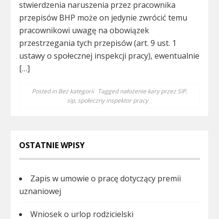
stwierdzenia naruszenia przez pracownika
przepisów BHP może on jedynie zwrócić temu
pracownikowi uwagę na obowiązek
przestrzegania tych przepisów (art. 9 ust. 1
ustawy o społecznej inspekcji pracy), ewentualnie
[…]
Posted in
Bez kategorii
Tagged
nałożenie kary przez SIP
,
sip
,
społeczny inspektor pracy
OSTATNIE WPISY
Zapis w umowie o pracę dotyczący premii
uznaniowej
Wniosek o urlop rodzicielski