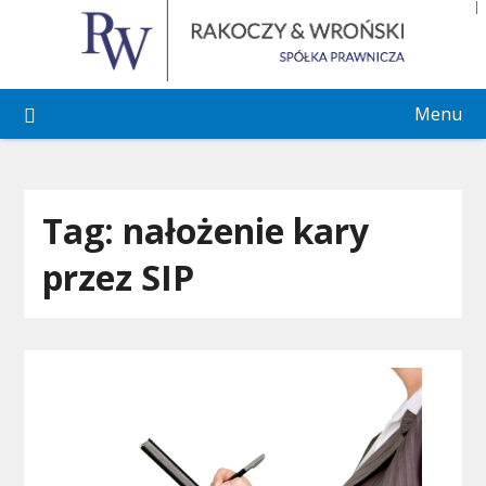
Skip
to
content
Menu
Tag:
nałożenie kary
przez SIP