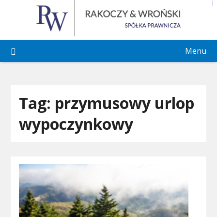
Skip
to
content
Menu
Tag:
przymusowy urlop
wypoczynkowy