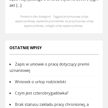
akt […]
Posted in
Bez kategorii
Tagged
przymusowy urlop
wypoczynkowy
,
wysłanie pracownika na przymusowy urlop
wypoczynkowy
,
zaległy urlop wypoczynkowy
OSTATNIE WPISY
Zapis w umowie o pracę dotyczący premii
uznaniowej
Wniosek o urlop rodzicielski
Czym jest czterobrygadówka?
Brak statusu zakładu pracy chronionej, a