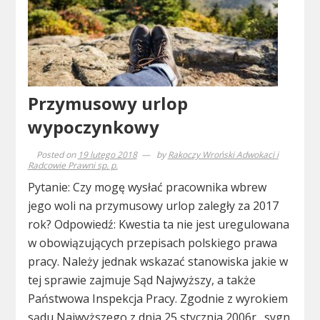
Przymusowy urlop
wypoczynkowy
Posted on
19 lutego 2018
by
Rakoczy Wroński Adwokaci i
Radcowie Prawni sp. p.
Pytanie: Czy mogę wysłać pracownika wbrew
jego woli na przymusowy urlop zaległy za 2017
rok? Odpowiedź: Kwestia ta nie jest uregulowana
w obowiązujących przepisach polskiego prawa
pracy. Należy jednak wskazać stanowiska jakie w
tej sprawie zajmuje Sąd Najwyższy, a także
Państwowa Inspekcja Pracy. Zgodnie z wyrokiem
sądu Najwyższego z dnia 25 stycznia 2006r., sygn.