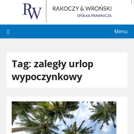
Skip
to
content
Menu
Tag:
zaległy urlop
wypoczynkowy