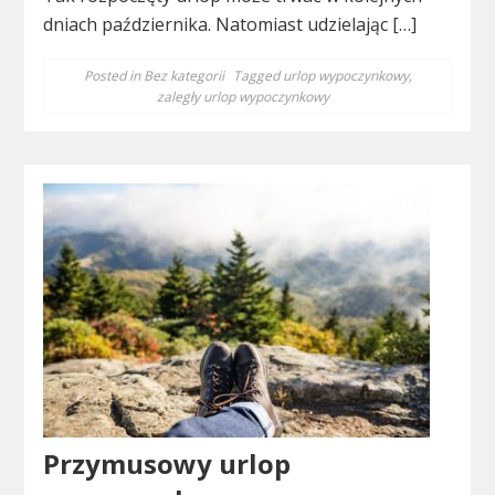
dniach października. Natomiast udzielając […]
Posted in
Bez kategorii
Tagged
urlop wypoczynkowy
,
zaległy urlop wypoczynkowy
Przymusowy urlop