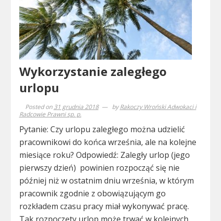
Wykorzystanie zaległego
urlopu
Posted on
31 grudnia 2018
by
Rakoczy Wroński Adwokaci i
Radcowie Prawni sp. p.
Pytanie: Czy urlopu zaległego można udzielić
pracownikowi do końca września, ale na kolejne
miesiące roku? Odpowiedź: Zaległy urlop (jego
pierwszy dzień) powinien rozpocząć się nie
później niż w ostatnim dniu września, w którym
pracownik zgodnie z obowiązującym go
rozkładem czasu pracy miał wykonywać pracę.
Tak rozpoczęty urlop może trwać w kolejnych