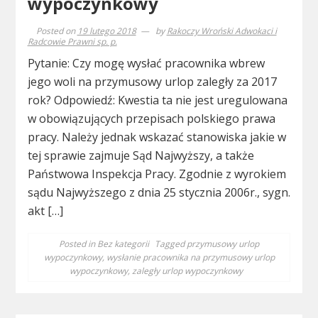
wypoczynkowy
Posted on
19 lutego 2018
by
Rakoczy Wroński Adwokaci i
Radcowie Prawni sp. p.
Pytanie: Czy mogę wysłać pracownika wbrew
jego woli na przymusowy urlop zaległy za 2017
rok? Odpowiedź: Kwestia ta nie jest uregulowana
w obowiązujących przepisach polskiego prawa
pracy. Należy jednak wskazać stanowiska jakie w
tej sprawie zajmuje Sąd Najwyższy, a także
Państwowa Inspekcja Pracy. Zgodnie z wyrokiem
sądu Najwyższego z dnia 25 stycznia 2006r., sygn.
akt […]
Posted in
Bez kategorii
Tagged
przymusowy urlop
wypoczynkowy
,
wysłanie pracownika na przymusowy urlop
wypoczynkowy
,
zaległy urlop wypoczynkowy