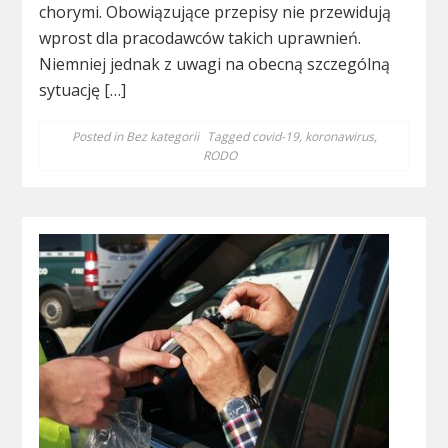
chorymi. Obowiązujące przepisy nie przewidują
wprost dla pracodawców takich uprawnień.
Niemniej jednak z uwagi na obecną szczególną
sytuację […]
Posted in
Bez kategorii
Tagged
covid-19
,
koronawirus
,
RODO