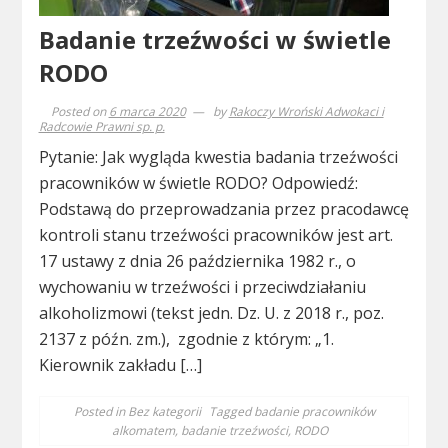
Badanie trzeźwości w świetle
RODO
Posted on
6 marca 2020
by
Rakoczy Wroński Adwokaci i
Radcowie Prawni sp. p.
Pytanie: Jak wygląda kwestia badania trzeźwości
pracowników w świetle RODO? Odpowiedź:
Podstawą do przeprowadzania przez pracodawcę
kontroli stanu trzeźwości pracowników jest art.
17 ustawy z dnia 26 października 1982 r., o
wychowaniu w trzeźwości i przeciwdziałaniu
alkoholizmowi (tekst jedn. Dz. U. z 2018 r., poz.
2137 z późn. zm.), zgodnie z którym: „1.
Kierownik zakładu […]
Posted in
Bez kategorii
Tagged
badanie pracowników
alkomatem
,
badanie trzeźwości
,
RODO