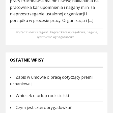
pracy Pracodawca ma możliwość nakładania na
pracownika kar upomnienia i nagany m.in. za
nieprzestrzeganie ustalonej organizacji i
porządku w procesie pracy. Organizacja i […]
Posted in
Bez kategorii
Tagged
kara porządkowa
,
nagana
,
ujawnienie wynagrodzenia
OSTATNIE WPISY
Zapis w umowie o pracę dotyczący premii
uznaniowej
Wniosek o urlop rodzicielski
Czym jest czterobrygadówka?