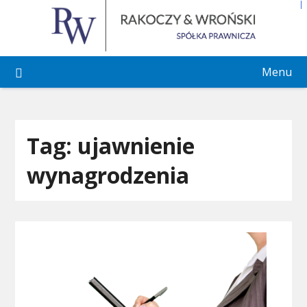
Skip
to
content
Menu
Tag:
ujawnienie
wynagrodzenia