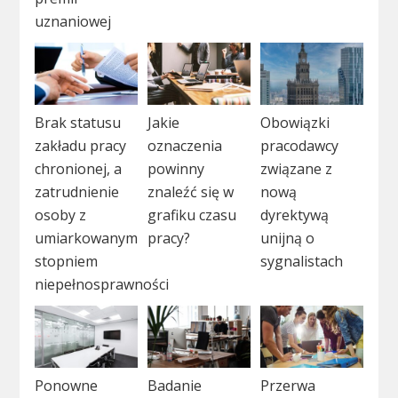
uznaniowej
Brak statusu
Jakie
Obowiązki
zakładu pracy
oznaczenia
pracodawcy
chronionej, a
powinny
związane z
zatrudnienie
znaleźć się w
nową
osoby z
grafiku czasu
dyrektywą
umiarkowanym
pracy?
unijną o
stopniem
sygnalistach
niepełnosprawności
Ponowne
Badanie
Przerwa