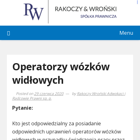
Skip
to
content
Menu
Operatorzy wózków
widłowych
Posted on
29 czerwca 2020
by
Rakoczy Wroński Adwokaci i
Radcowie Prawni sp. p.
Pytanie:
Kto jest odpowiedzialny za posiadanie
odpowiednich uprawnień operatorów wózków
widłowych w przypadku świadczenia pracy przez