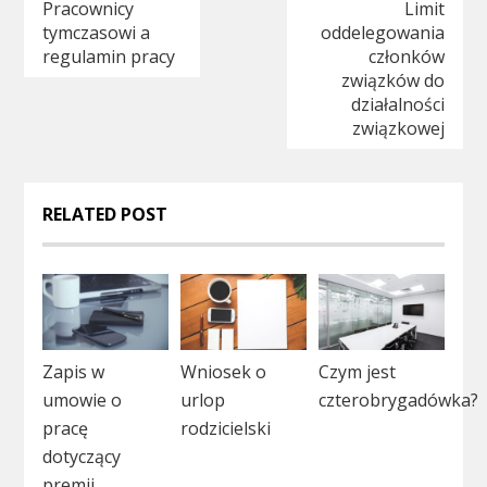
Nawigacja
Pracownicy
Limit
tymczasowi a
oddelegowania
wpisu
regulamin pracy
członków
związków do
działalności
związkowej
RELATED POST
Zapis w
Wniosek o
Czym jest
umowie o
urlop
czterobrygadówka?
pracę
rodzicielski
dotyczący
premii