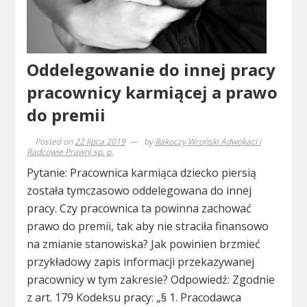
Oddelegowanie do innej pracy
pracownicy karmiącej a prawo
do premii
Posted on
22 lipca 2019
by
Rakoczy Wroński Adwokaci i
Radcowie Prawni sp. p.
Pytanie: Pracownica karmiąca dziecko piersią
została tymczasowo oddelegowana do innej
pracy. Czy pracownica ta powinna zachować
prawo do premii, tak aby nie straciła finansowo
na zmianie stanowiska? Jak powinien brzmieć
przykładowy zapis informacji przekazywanej
pracownicy w tym zakresie? Odpowiedź: Zgodnie
z art. 179 Kodeksu pracy: „§ 1. Pracodawca