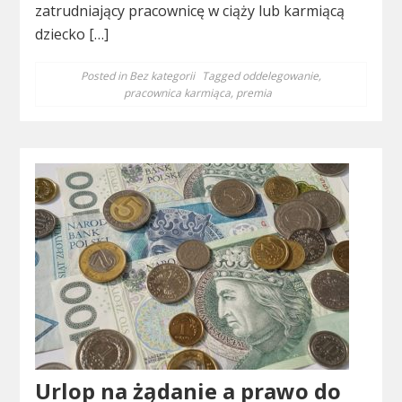
zatrudniający pracownicę w ciąży lub karmiącą
dziecko […]
Posted in
Bez kategorii
Tagged
oddelegowanie
,
pracownica karmiąca
,
premia
Urlop na żądanie a prawo do