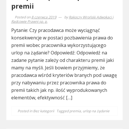
premii
Posted on
8 czerwca 2019
by
Rakoczy Wroński Adwokaci i
Radcowie Prawni sp. p.
Pytanie: Czy pracodawca może wyciągnąć
konsekwencje w postaci pozbawienia prawa do
premii wobec pracownika wykorzystującego
urlop na żądanie? Odpowiedź: Odpowiedź na
zadane pytanie zależy od charakteru premii jaki
mamy na myśli. Jeśli bowiem przyjmiemy, że
pracodawca wśród kryteriów branych pod uwagę
przy nabywaniu przez pracownika prawa do
premii takich jak np. ilość wyprodukowanych
elementów, efektywność […]
Posted in
Bez kategorii
Tagged
premia
,
urlop na żądanie