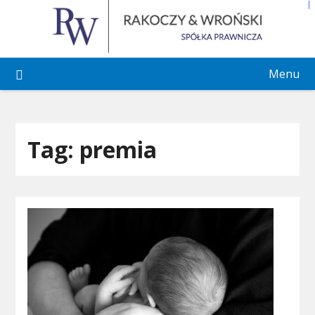
Skip
to
content
Menu
Tag:
premia