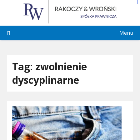
Skip
to
content
Menu
Tag:
zwolnienie
dyscyplinarne