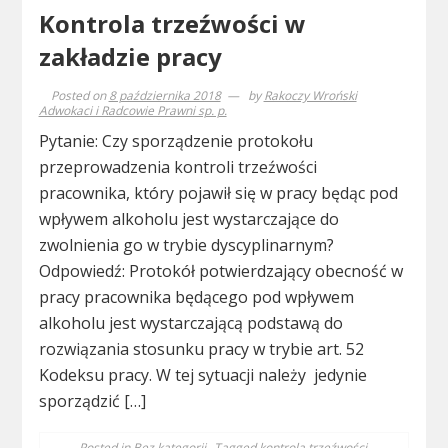
Kontrola trzeźwości w
zakładzie pracy
Posted on
8 października 2018
by
Rakoczy Wroński
Adwokaci i Radcowie Prawni sp. p.
Pytanie: Czy sporządzenie protokołu
przeprowadzenia kontroli trzeźwości
pracownika, który pojawił się w pracy będąc pod
wpływem alkoholu jest wystarczające do
zwolnienia go w trybie dyscyplinarnym?
Odpowiedź: Protokół potwierdzający obecność w
pracy pracownika będącego pod wpływem
alkoholu jest wystarczającą podstawą do
rozwiązania stosunku pracy w trybie art. 52
Kodeksu pracy. W tej sytuacji należy jedynie
sporządzić […]
Posted in
Bez kategorii
Tagged
kontrola trzeźwości
,