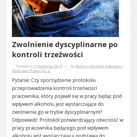
Zwolnienie dyscyplinarne po
kontroli trzeźwości
Posted on
17 kwietnia 2019
by
Rakoczy Wroński Adwokaci i
Radcowie Prawni sp. p.
Pytanie: Czy sporządzenie protokołu
przeprowadzenia kontroli trzeźwości
pracownika, który pojawił się w pracy będąc pod
wpływem alkoholu jest wystarczające do
zwolnienia go w trybie dyscyplinarnym?
Odpowiedź: Protokół potwierdzający obecność w
pracy pracownika będącego pod wpływem
alkoholu jest wystarczającą podstawą do