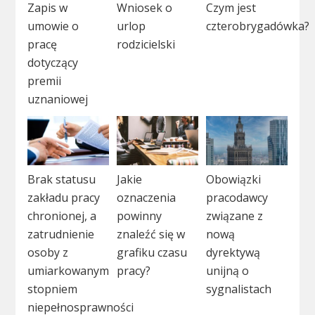
Zapis w
Wniosek o
Czym jest
umowie o
urlop
czterobrygadówka?
pracę
rodzicielski
dotyczący
premii
uznaniowej
Brak statusu
Jakie
Obowiązki
zakładu pracy
oznaczenia
pracodawcy
chronionej, a
powinny
związane z
zatrudnienie
znaleźć się w
nową
osoby z
grafiku czasu
dyrektywą
umiarkowanym
pracy?
unijną o
stopniem
sygnalistach
niepełnosprawności