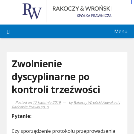
Skip
to
content
Menu
Zwolnienie
dyscyplinarne po
kontroli trzeźwości
Posted on
17 kwietnia 2019
by
Rakoczy Wroński Adwokaci i
Radcowie Prawni sp. p.
Pytanie:
Czy sporządzenie protokołu przeprowadzenia