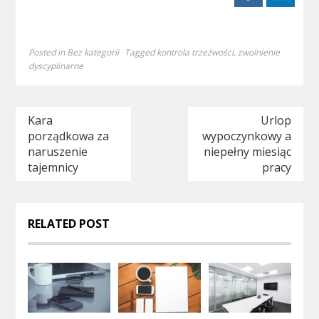
Posted in
Bez kategorii
Tagged
kontrola trzeźwości
,
zwolnienie
dyscyplinarne
Nawigacja
Kara
Urlop
porządkowa za
wypoczynkowy a
wpisu
naruszenie
niepełny miesiąc
tajemnicy
pracy
RELATED POST