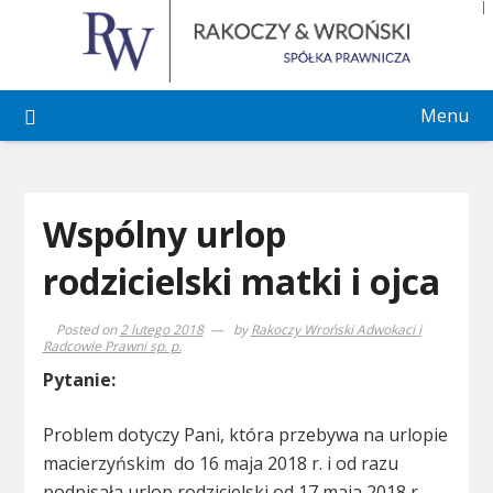
Skip
to
content
Menu
Wspólny urlop
rodzicielski matki i ojca
Posted on
2 lutego 2018
by
Rakoczy Wroński Adwokaci i
Radcowie Prawni sp. p.
Pytanie:
Problem dotyczy Pani, która przebywa na urlopie
macierzyńskim do 16 maja 2018 r. i od razu
podpisała urlop rodzicielski od 17 maja 2018 r. .