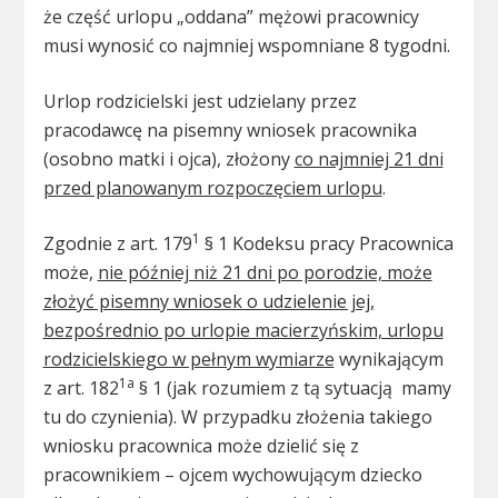
że część urlopu „oddana” mężowi pracownicy
musi wynosić co najmniej wspomniane 8 tygodni.
Urlop rodzicielski jest udzielany przez
pracodawcę na pisemny wniosek pracownika
(osobno matki i ojca), złożony
co najmniej 21 dni
przed planowanym rozpoczęciem urlopu
.
1
Zgodnie z art. 179
§ 1 Kodeksu pracy Pracownica
może,
nie później niż 21 dni po porodzie, może
złożyć pisemny wniosek o udzielenie jej,
bezpośrednio po urlopie macierzyńskim, urlopu
rodzicielskiego w pełnym wymiarze
wynikającym
1a
z art. 182
§ 1 (jak rozumiem z tą sytuacją mamy
tu do czynienia). W przypadku złożenia takiego
wniosku pracownica może dzielić się z
pracownikiem – ojcem wychowującym dziecko