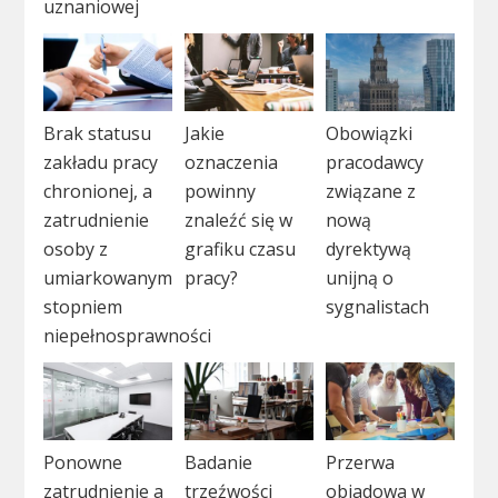
uznaniowej
Brak statusu
Jakie
Obowiązki
zakładu pracy
oznaczenia
pracodawcy
chronionej, a
powinny
związane z
zatrudnienie
znaleźć się w
nową
osoby z
grafiku czasu
dyrektywą
umiarkowanym
pracy?
unijną o
stopniem
sygnalistach
niepełnosprawności
Ponowne
Badanie
Przerwa
zatrudnienie a
trzeźwości
obiadowa w