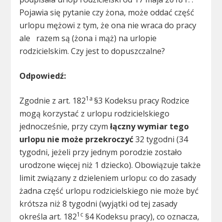
Pojawia się pytanie czy żona, może oddać część
urlopu mężowi z tym, że ona nie wraca do pracy
ale razem są (żona i mąż) na urlopie
rodzicielskim. Czy jest to dopuszczalne?
Odpowiedź:
1a
Zgodnie z art. 182
§3 Kodeksu pracy Rodzice
mogą korzystać z urlopu rodzicielskiego
jednocześnie, przy czym
łączny wymiar tego
urlopu nie może przekroczyć
32 tygodni (34
tygodni, jeżeli przy jednym porodzie zostało
urodzone więcej niż 1 dziecko). Obowiązuje także
limit związany z dzieleniem urlopu: co do zasady
żadna część urlopu rodzicielskiego nie może być
krótsza niż 8 tygodni (wyjątki od tej zasady
1c
określa art. 182
§4 Kodeksu pracy), co oznacza,