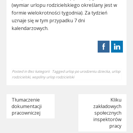
(wymiar urlopu rodzicielskiego określany jest w
formie wielokrotności tygodnia). Za tydzień
uznaje się w tym przypadku 7 dni
kalendarzowych.
Posted in
Bez kategorii
Tagged
urlop po urodzeniu dziecka
,
urlop
rodzicielski
,
wspólny urlop rodzicielski
Nawigacja
Tłumaczenie
Kliku
dokumentacji
zakładowych
wpisu
pracowniczej
społecznych
inspektorów
pracy