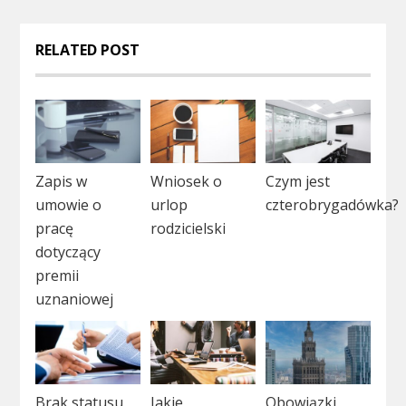
RELATED POST
Zapis w
Wniosek o
Czym jest
umowie o
urlop
czterobrygadówka?
pracę
rodzicielski
dotyczący
premii
uznaniowej
Brak statusu
Jakie
Obowiązki