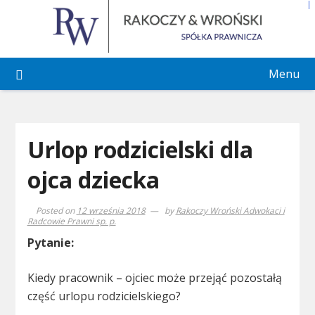
Skip
to
content
Menu
Urlop rodzicielski dla
ojca dziecka
Posted on
12 września 2018
by
Rakoczy Wroński Adwokaci i
Radcowie Prawni sp. p.
Pytanie:
Kiedy pracownik – ojciec może przejąć pozostałą
część urlopu rodzicielskiego?