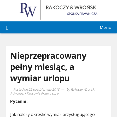
Skip
to
content
Menu
Nieprzepracowany
pełny miesiąc, a
wymiar urlopu
Posted on
22 października 2018
by
Rakoczy Wroński
Adwokaci i Radcowie Prawni sp. p.
Pytanie:
Jak należy określić wymiar przysługującego