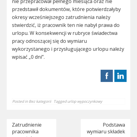
nie przepracował pełnego miesiąca oraz nie
przedstawił dokumentów, które potwierdzałyby
okresy wcześniejszego zatrudnienia należy
stwierdzić, iż pracownik ten nie nabył prawa do
urlopu. W konsekwencji w rubryce świadectwa
pracy odnoszącej się do wymiaru
wykorzystanego i przysługującego urlopu należy
wpisać „0 dni”.
Posted in
Bez kategorii
Tagged
urlop wypoczynkowy
Nawigacja
Zatrudnienie
Podstawa
pracownika
wymiaru składek
wpisu