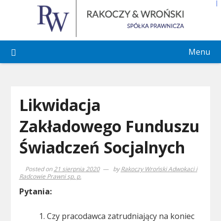
Skip
to
content
Menu
Likwidacja
Zakładowego Funduszu
Świadczeń Socjalnych
Posted on
21 sierpnia 2020
by
Rakoczy Wroński Adwokaci i
Radcowie Prawni sp. p.
Pytania:
Czy pracodawca zatrudniający na koniec