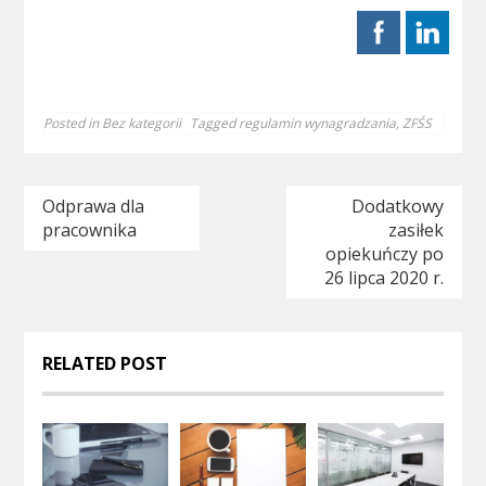
Posted in
Bez kategorii
Tagged
regulamin wynagradzania
,
ZFŚS
Nawigacja
Odprawa dla
Dodatkowy
pracownika
zasiłek
wpisu
opiekuńczy po
26 lipca 2020 r.
RELATED POST